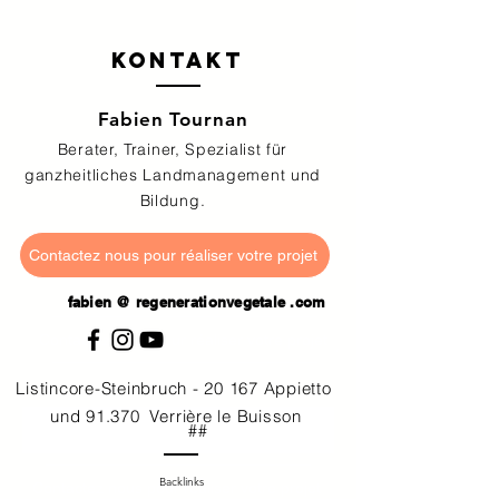
Kontakt
Fabien Tournan
Berater, Trainer, Spezialist für
ganzheitliches Landmanagement und
Bildung.
Contactez nous pour réaliser votre projet
fabien @
regenerationvegetale
.com
Contactez nous pour réaliser votre projet
Contactez nous pour réaliser votre projet
Listincore-Steinbruch - 20 167 Appietto
und 91.370
Verrière le Buisson
#
##
Backlinks
Contactez nous pour réaliser votre projet
Contactez nous pour réaliser votre projet