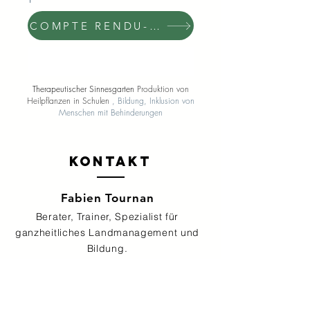
COMPTE RENDU- D'ACTIVITÉS
COMPTE RENDU- D'ACTIVITÉS
Therapeutischer Sinnesgarten
Produktion von
Heilpflanzen in Schulen
, Bildung, Inklusion von
Menschen mit Behinderungen
Kontakt
Fabien Tournan
Berater, Trainer, Spezialist für
ganzheitliches Landmanagement und
Bildung.
Contactez nous pour réaliser votre projet