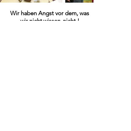
Wir haben Angst vor dem, was
wir nicht
wissen
nicht !
Schulübergreifendes Nord/Süd-
Partnerschaftsprogramm.
Mailaustausch über das Leben und
die Umwelt eines jeden.
Austausch zu ökologischen Themen.
Aufbau von Sammlungen von
Schulmaterialien und Verteilung.
Die Arbeit der Grünen Brigaden
auf Video!