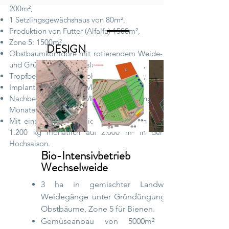
200m²,
1 Setzlingsgewächshaus von 80m²,
Produktion von Futter (Alfalfa) 1500m²,
Zone 5: 1500m²,
DESIGN
Obstbaumkorridore mit rotierendem Weide-
und Gründüngungskreislauf von 9000m²,
Tropfbewässerung - "Bohrloch" -Wasser,
Implantationsdauer: 5 Monate,
Nachbereitung der Mitarbeiterschulung 6
Monate,
Mit einer durchschnittlichen Produktion von
1.200 kg monatlich auf 2.000 m² in der
Hochsaison.
Bio-Intensivbetrieb mit
Wechselweide
3 ha in gemischter Landwirtschaft,
Weidegänge unter Gründüngung, Futter,
Obstbäume, Zone 5 für Bienen.
Gemüseanbau von 5000m² in der