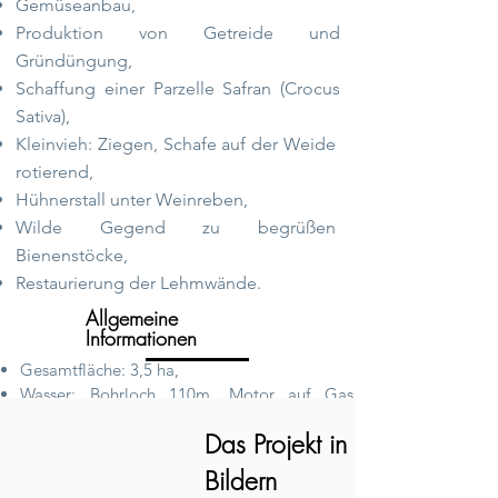
Gemüseanbau,
Produktion von Getreide und
Gründüngung,
Schaffung einer Parzelle Safran (Crocus
Sativa),
Kleinvieh: Ziegen, Schafe auf der
Weide
rotierend,
Hühnerstall unter Weinreben,
Wilde Gegend zu
begrüßen
Bienenstöcke,
Restaurierung der Lehmwände.
Allgemeine
Informationen
Gesamtfläche: 3,5 ha,
Wasser: Bohrloch 110m, Motor auf Gas
umgebaut, leicht gesalzenes Wasser,
Das Projekt in
Gärtnereifläche: 5000m²,
erste Saison auf
2000m²,
Bildern
1 Produktionsgewächshaus überdacht von