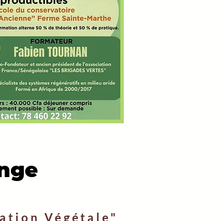
ange
ation Végétale"