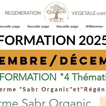
REGENERATION
VEGETALE.co
VEGETALE
Nouvelle page
Nouvelle page
Nouvelle page
Willkommen
FORMATION 202
EMBRE/Déce
 FORMATION "4 Thémat
Ferme "Sabr Organic"et"Régén
rme Sabr Organic