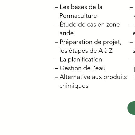
– Les bases de la
–
Permaculture
d
– Étude de cas en zone
–
aride
e
– Préparation de projet,
–
les étapes
de A à Z
s
– La planification
–
– Gestion de l’eau
p
– Alternative aux produits
t
chimiques