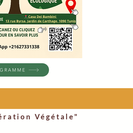
OGRAMME
ération Végétale"