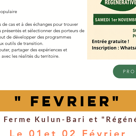
populaire
s de cas et à des échanges pour trouver
ls présentés et sélectionner des porteurs de
e but de développer des programmes
outils de transition.
couter, partager des expériences et
avec les réalités du territoire.
PR
" Fevrier"
a Ferme Kulun-Bari et "Régén
Le 01et 02 Février