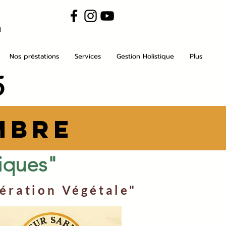
m
Nos préstations
Services
Gestion Holistique
Plus
5
mbre
iques"
ération Végétale"