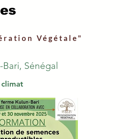
ces
ération Végétale"
-Bari, Sénégal
 climat