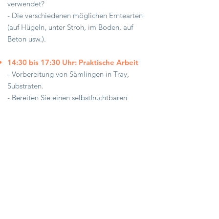
verwendet?
- Die verschiedenen möglichen Erntearten
(auf Hügeln, unter Stroh, im Boden, auf
Beton usw.).
14:30 bis 17:30 Uhr: Praktische Arbeit
- Vorbereitung von Sämlingen in Tray,
Substraten.
- Bereiten Sie einen selbstfruchtbaren
Kulturhügel mit organischem Abfall vor.
17:30 bis 18:00 Uhr: Ausklang des Tages
- Bewertung der Ausbildung, Austausch.
Kontakt
Fabien Tournan