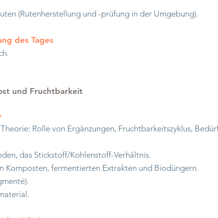
ruten (Rutenherstellung und -prüfung in der Umgebung).
lang des Tages
ch.
st und Fruchtbarkeit
e
Theorie: Rolle von Ergänzungen, Fruchtbarkeitszyklus, Bedür
oden, das Stickstoff/Kohlenstoff-Verhältnis.
on Komposten, fermentierten Extrakten und Biodüngern.
gmenté).
aterial.