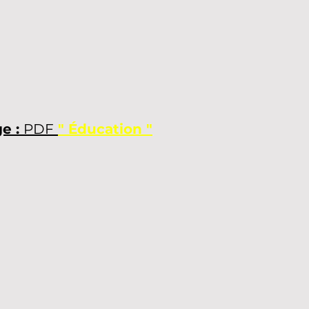
e :
PDF
" Éducation "