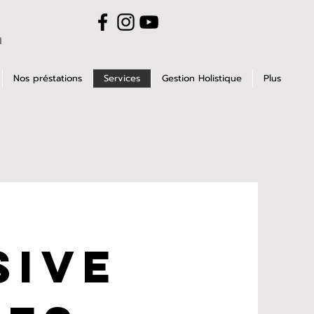
m
Nos préstations
Services
Gestion Holistique
Plus
sive