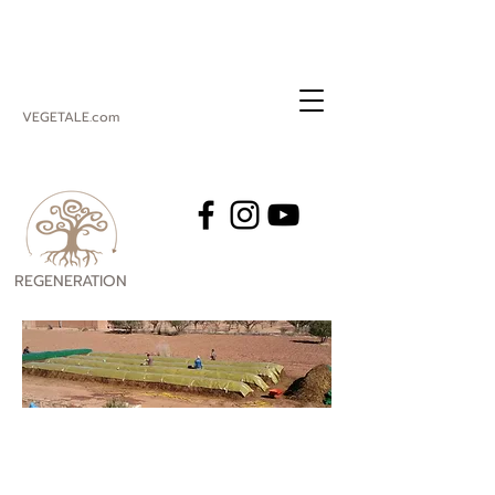
VEGETALE.com
REGENERATION
VEGETALE
Compost,
fertilité et