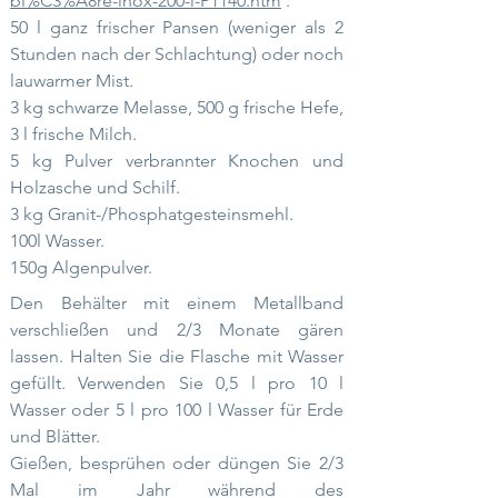
bi%C3%A8re-inox-200-l-P1140.htm
.
50 l ganz frischer Pansen (weniger als 2
Stunden nach der Schlachtung) oder noch
lauwarmer Mist.
3 kg schwarze Melasse, 500 g frische Hefe,
3 l frische Milch.
5 kg Pulver verbrannter Knochen und
Holzasche und Schilf.
3 kg Granit-/Phosphatgesteinsmehl.
100l Wasser.
150g Algenpulver.
Den Behälter mit einem Metallband
verschließen und 2/3 Monate gären
lassen. Halten Sie die Flasche mit Wasser
gefüllt. Verwenden Sie 0,5 l pro 10 l
Wasser oder 5 l pro 100 l Wasser für Erde
und Blätter.
Gießen, besprühen oder düngen Sie 2/3
Mal im Jahr während des