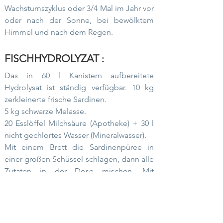
Wachstumszyklus oder 3/4 Mal im Jahr vor
oder nach der Sonne, bei bewölktem
Himmel und nach dem Regen.
FISCHHYDROLYZAT
:
Das in 60 l Kanistern aufbereitete
Hydrolysat ist ständig verfügbar. 10 kg
zerkleinerte frische Sardinen.
5 kg schwarze Melasse.
20 Esslöffel Milchsäure (Apotheke) + 30 l
nicht gechlortes Wasser (Mineralwasser).
Mit einem Brett die Sardinenpüree in
einer großen Schüssel schlagen, dann alle
Zutaten in der Dose mischen. Mit
Käsetuch (oder Moskitonetz) verschließen,
3/4 Wochen alle 3 Tage mischen, dann
abseihen und in vollen Flaschen mit
geschlossenem Deckel, aber nicht zu fest,