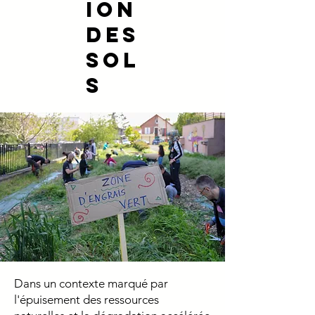
ion
des
sol
s
Dans un contexte marqué par
l'épuisement des ressources