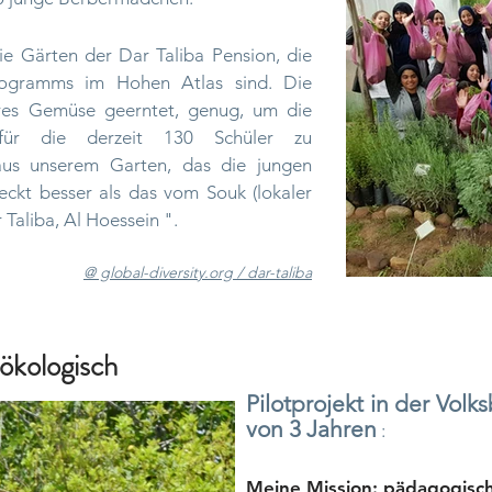
ie Gärten der Dar Taliba Pension, die
-Programms im Hohen Atlas sind. Die
res Gemüse geerntet, genug, um die
n für die derzeit 130 Schüler zu
aus unserem Garten, das die jungen
ckt besser als das vom Souk (lokaler
 Taliba, Al Hoessein ".
@ global-diversity.org / dar-taliba
ökologisch
Pilotprojekt in der Vol
von 3 Jahren
:
Meine Mission: pädagogisch