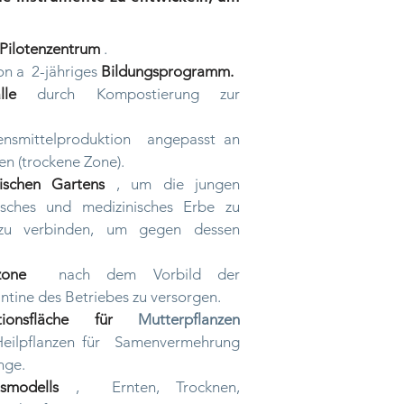
Pilotenzentrum
.
on a
2-jähriges
Bildungsprogramm.
lle
durch Kompostierung zur
nsmittelproduktion
angepasst an
n (trockene Zone).
ischen Gartens
, um die jungen
isches und medizinisches Erbe zu
r zu verbinden, um gegen dessen
zone
nach dem Vorbild der
ntine des Betriebes zu versorgen.
tionsfläche für
Mutterpflanzen
ilpflanzen für
Samenvermehrung
nge.
tsmodells
,
Ernten, Trocknen,