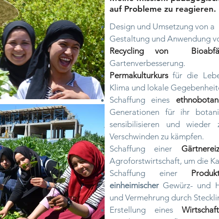
auf Probleme zu reagieren.
Design und Umsetzung von a
Gestaltung und Anwendung v
Recycling von
Bioabfä
Gartenverbesserung.
Permakulturkurs
für die Lebe
Klima und lokale Gegebenheite
Schaffung eines
ethnobotan
Generationen für ihr botan
sensibilisieren und wiede
Verschwinden zu kämpfen.
Schaffung einer
Gärtnerei
Agroforstwirtschaft, um die Ka
Schaffung einer
Produk
einheimischer
Gewürz- und He
und Vermehrung durch Steckli
Erstellung eines
Wirtschaf