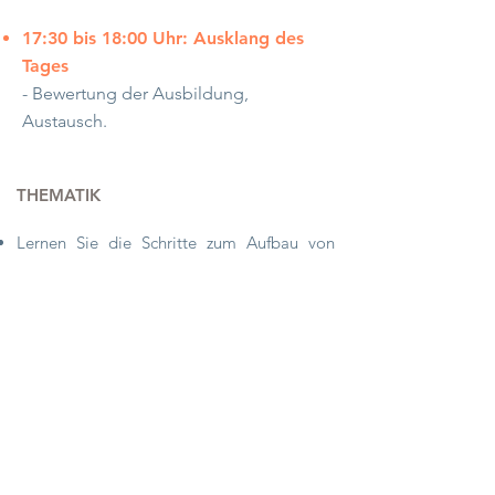
17:30 bis 18:00 Uhr: Ausklang des
Tages
- Bewertung der Ausbildung,
Austausch.
THEMATIK
Lernen Sie die Schritte zum Aufbau von
Qualitätskompost, seiner Verwaltung und
seiner Verwendung (Änderung) kennen.
Von der Gestaltung fermentierter Extrakte
(Insekten-/Krankheitsabwehr- und
Heilmittel), pflanzlicher Biodünger und
verschiedener organischer Materialien.
Kontakt