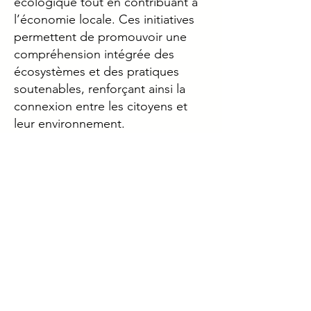
écologique tout en contribuant à
l’économie locale. Ces initiatives
permettent de promouvoir une
compréhension intégrée des
écosystèmes et des pratiques
soutenables, renforçant ainsi la
connexion entre les citoyens et
leur environnement.
Gestion Durable des
Déchets:
Les systèmes de gestion des
déchets inspirés par la
permaculture et l'économie
circulaire transforment les déchets
en ressources. Par exemple, la